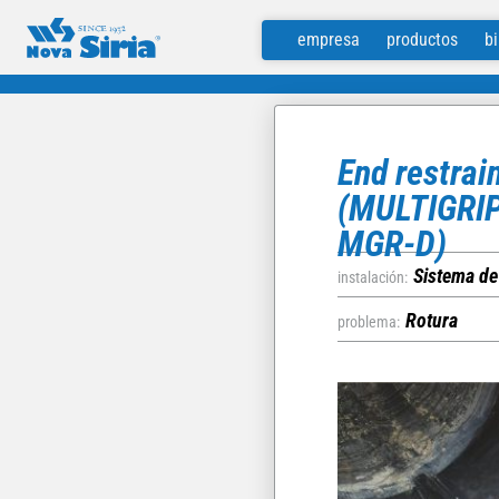
Nova Siria srl
via Marconi 4–6 — 10060 Roletto – TO
+39 0121 342257
empresa
productos
b
Política de privacidad
End restrai
(MULTIGRIP
MGR-D)
Sistema de
instalación:
Rotura
problema: