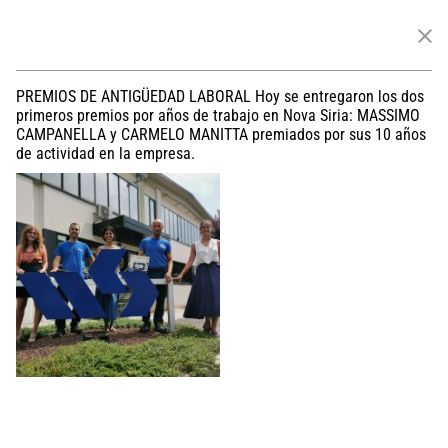
Nova Siria srl
via Marconi 4–6 — 10060 Roletto – TO
+39 0121 342257
export@novasiria.it
P. IVA (Identificación tributaria) 03716570019
Política de privacidad
PREMIOS DE ANTIGÜEDAD LABORAL Hoy se entregaron los dos
Empresa sujeta a la dirección y coordinación de Hawle Beteiligungsgesellschaft
primeros premios por años de trabajo en Nova Siria: MASSIMO
mBH
CAMPANELLA y CARMELO MANITTA premiados por sus 10 años
de actividad en la empresa.