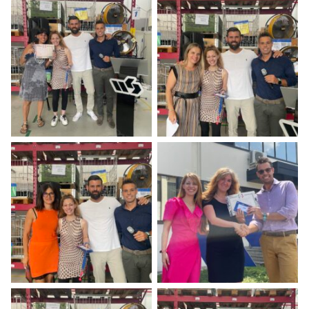
Aquarama Trade Fair
20 october 2022
Belgio
Deprecated
/home/a0129/domains/novasiria.it/public_html/wp-
content/themes/novasiria/templates/calendar.php
31
MWWD 2022
24 october 2022
Abu Dhabi
Deprecated
/home/a0129/domains/novasiria.it/public_html/wp-
content/themes/novasiria/templates/calendar.php
31
Aggiungi al calendario
SERVIZI A RETE TOUR 2022