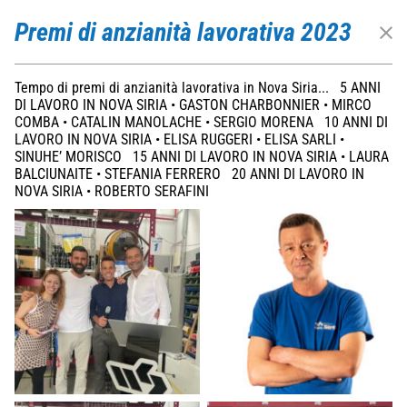
Nova Siria srl
via Marconi 4–6 — 10060 Roletto – TO
Premi di anzianità lavorativa 2023
+39 0121 342256
info@novasiria.it
P. IVA 03716570019
Privacy Policy
Società soggetta ad attività di direzione e coordinamento da parte di Hawle
Tempo di premi di anzianità lavorativa in Nova Siria... 5 ANNI
Beteiligungsgesellschaft mBH
DI LAVORO IN NOVA SIRIA • GASTON CHARBONNIER • MIRCO
Deprecated
COMBA • CATALIN MANOLACHE • SERGIO MORENA 10 ANNI DI
/home/a0129/domains/novasiria.it/public_html/wp-
LAVORO IN NOVA SIRIA • ELISA RUGGERI • ELISA SARLI •
content/themes/novasiria/templates/calendar.php
SINUHE’ MORISCO 15 ANNI DI LAVORO IN NOVA SIRIA • LAURA
BALCIUNAITE • STEFANIA FERRERO 20 ANNI DI LAVORO IN
31
NOVA SIRIA • ROBERTO SERAFINI
Infratech 2023 Rotterdam
17 january 2023
Rotterdam Ahoy
Deprecated
/home/a0129/domains/novasiria.it/public_html/wp-
content/themes/novasiria/templates/calendar.php
31