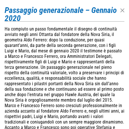
Nova Siria srl
via Marconi 4–6 — 10060 Roletto – TO
Passaggio generazionale – Gennaio
+39 0121 342256
info@novasiria.it
P. IVA 03716570019
2020
Privacy Policy
Società soggetta ad attività di direzione e coordinamento da parte di Hawle
Ha compiuto un passo fondamentale il disegno di continuità
Beteiligungsgesellschaft mBH
Deprecated
avviato negli anni Ottanta dal fondatore della Nova Siria, il
geometra Aldo Ferrero: dopo la conduzione, per quasi
/home/a0129/domains/novasiria.it/public_html/wp-
quarant’anni, da parte della seconda generazione, con i figli
content/themes/novasiria/templates/calendar.php
Luigi e Mario, dal mese di gennaio 2020 il testimone è passato
a Marco e Francesco Ferrero, ora Amministratori Delegati,
31
rispettivamente figli di Luigi e Mario e rappresentanti della
terza generazione. Un passaggio generazionale nel pieno
Infratech 2023 Rotterdam
rispetto della continuità valoriale, volto a preservare i principi di
17 january 2023
eccellenza, qualità, e responsabilità sociale che hanno
Rotterdam Ahoy
rappresentato i pilastri portanti della Nova Siria sin dall’anno
della sua fondazione e che continuano ad essere al primo posto
anche dopo l’entrata nel gruppo Hawle Austria, del quale la
Deprecated
Nova Siria è orgogliosamente membro dal luglio del 2015.
/home/a0129/domains/novasiria.it/public_html/wp-
Marco e Francesco Ferrero sono cresciuti professionalmente in
content/themes/novasiria/templates/calendar.php
azienda accanto al fondatore Aldo Ferrero e, negli ultimi anni, ai
rispettivi padri, Luigi e Mario, portando avanti i valori
31
tradizionali e coniugandoli con un sempre maggiore dinamismo.
Accanto a Marco e Francesco sono poi operative Stefania e