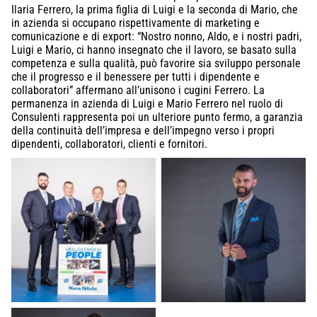
Ilaria Ferrero, la prima figlia di Luigi e la seconda di Mario, che
Aquarama Trade Fair
in azienda si occupano rispettivamente di marketing e
20 october 2022
Belgio
comunicazione e di export: “Nostro nonno, Aldo, e i nostri padri,
Luigi e Mario, ci hanno insegnato che il lavoro, se basato sulla
competenza e sulla qualità, può favorire sia sviluppo personale
Deprecated
che il progresso e il benessere per tutti i dipendente e
collaboratori” affermano all’unisono i cugini Ferrero. La
/home/a0129/domains/novasiria.it/public_html/wp-
content/themes/novasiria/templates/calendar.php
permanenza in azienda di Luigi e Mario Ferrero nel ruolo di
Consulenti rappresenta poi un ulteriore punto fermo, a garanzia
31
della continuità dell’impresa e dell’impegno verso i propri
dipendenti, collaboratori, clienti e fornitori.
MWWD 2022
24 october 2022
Abu Dhabi
Deprecated
/home/a0129/domains/novasiria.it/public_html/wp-
content/themes/novasiria/templates/calendar.php
31
Aggiungi al calendario
SERVIZI A RETE TOUR 2022