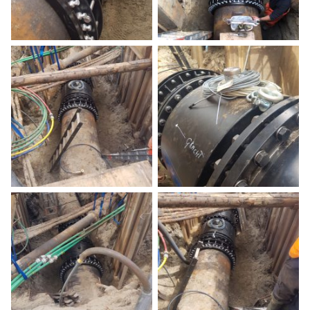
Aquarama Trade Fair
20 october 2022
Belgio
Deprecated
/home/a0129/domains/novasiria.it/public_html/wp-
content/themes/novasiria/templates/calendar.php
31
MWWD 2022
24 october 2022
Abu Dhabi
Deprecated
/home/a0129/domains/novasiria.it/public_html/wp-
content/themes/novasiria/templates/calendar.php
31
Aggiungi al calendario
SERVIZI A RETE TOUR 2022