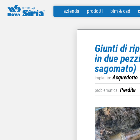
Nova Siria srl
via Marconi 4–6 — 10060 Roletto – TO
+39 0121 342256
in
azienda
prodotti
bim & cad
c
Giunti di ri
in due pezz
sagomato)
Acquedotto
impianto:
/home/a0129/dom
Perdita
problematica: